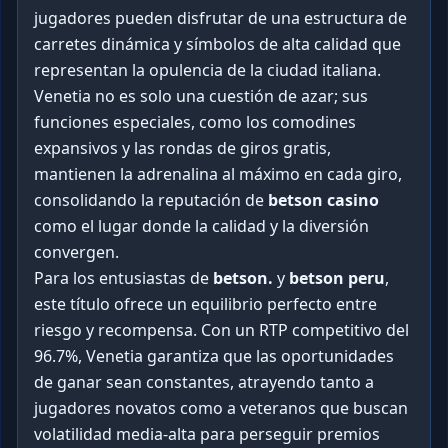
jugadores pueden disfrutar de una estructura de
carretes dinámica y símbolos de alta calidad que
representan la opulencia de la ciudad italiana.
Venetia no es solo una cuestión de azar; sus
funciones especiales, como los comodines
expansivos y las rondas de giros gratis,
mantienen la adrenalina al máximo en cada giro,
consolidando la reputación de
betson casino
como el lugar donde la calidad y la diversión
convergen.
Para los entusiastas de
betson.
y
betson peru
,
este título ofrece un equilibrio perfecto entre
riesgo y recompensa. Con un RTP competitivo del
96.7%, Venetia garantiza que las oportunidades
de ganar sean constantes, atrayendo tanto a
jugadores novatos como a veteranos que buscan
volatilidad media-alta para perseguir premios