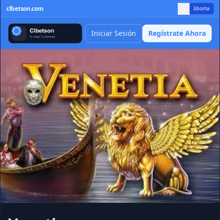
clbetson.com
Idioma
Iniciar Sesión
Regístrate Ahora