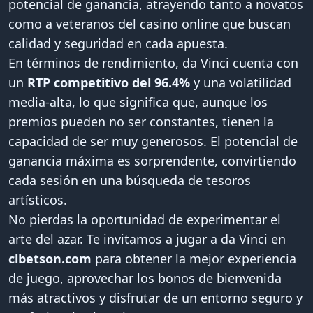
potencial de ganancia, atrayendo tanto a novatos
como a veteranos del casino online que buscan
calidad y seguridad en cada apuesta.
En términos de rendimiento, da Vinci cuenta con
un
RTP competitivo del 96.4%
y una volatilidad
media-alta, lo que significa que, aunque los
premios pueden no ser constantes, tienen la
capacidad de ser muy generosos. El potencial de
ganancia máxima es sorprendente, convirtiendo
cada sesión en una búsqueda de tesoros
artísticos.
No pierdas la oportunidad de experimentar el
arte del azar. Te invitamos a jugar a da Vinci en
clbetson.com
para obtener la mejor experiencia
de juego, aprovechar los bonos de bienvenida
más atractivos y disfrutar de un entorno seguro y