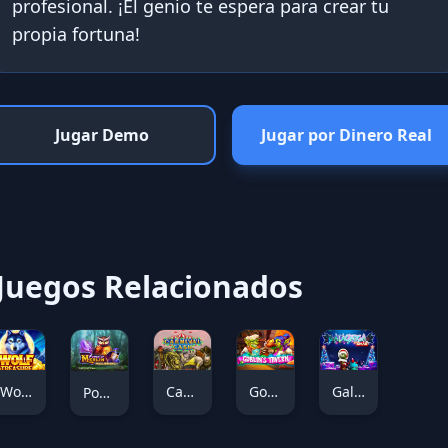
profesional. ¡El genio te espera para crear tu
propia fortuna!
Jugar Demo
Jugar por Dinero Real
Juegos Relacionados
Carnival Cash
Wolf Treasure
Goblin's Tavern
Galacnica Xmas
Power of Merlin Megaways™