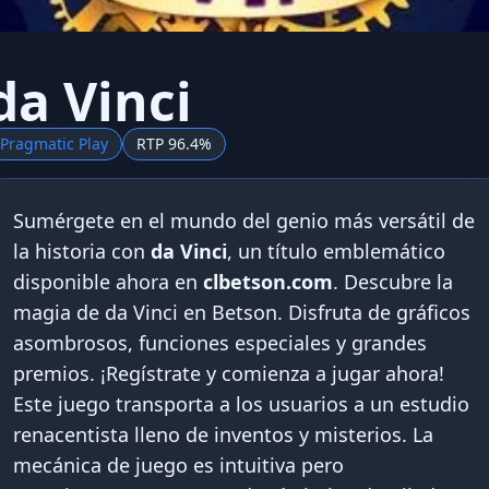
▶
da Vinci
Pragmatic Play
RTP 96.4%
Sumérgete en el mundo del genio más versátil de
la historia con
da Vinci
, un título emblemático
disponible ahora en
clbetson.com
. Descubre la
magia de da Vinci en Betson. Disfruta de gráficos
asombrosos, funciones especiales y grandes
premios. ¡Regístrate y comienza a jugar ahora!
Este juego transporta a los usuarios a un estudio
renacentista lleno de inventos y misterios. La
mecánica de juego es intuitiva pero